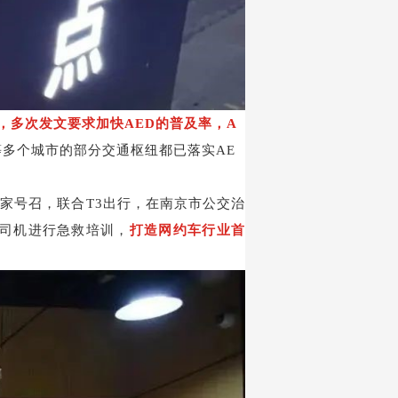
，多次发文要求加快
AED
的普及率，
A
等多个城市的部分交通枢纽都已落实
AE
国家号召，联合
T3
出行，在南京市公交治
司机进行急救培训，
打造网约车行业首