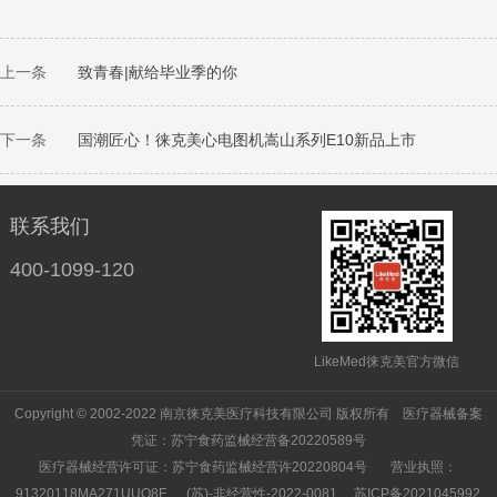
上一条
致青春|献给毕业季的你
下一条
国潮匠心！徕克美心电图机嵩山系列E10新品上市
联系我们
400-1099-120
LikeMed徕克美官方微信
Copyright © 2002-2022 南京徕克美医疗科技有限公司 版权所有 医疗器械备案
凭证：
苏宁食药监械经营备20220589号
医疗器械经营许可证：
苏宁食药监械经营许20220804号
营业执照：
91320118MA271UUQ8F
(苏)-非经营性-2022-0081
苏ICP备2021045992