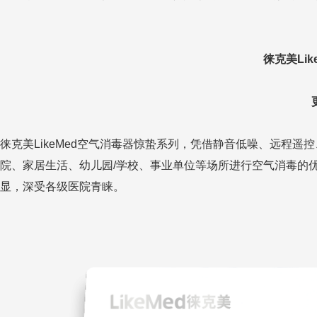
徕克美
Lik
徕克美
LikeMed
空气消毒器惊蛰系列，凭借静音低噪、远程遥控
院、家居生活、幼儿园
/
学校、事业单位等场所进行空气消毒的
显，深受各级医院青睐。