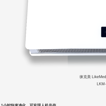
徕克美
LikeMe
LKM-
1
小时快速净化、可实现人机共存