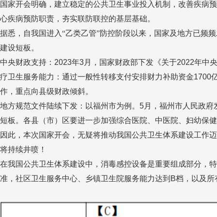
国家开会明确，建立稳定的公共卫生事业投入机制，改善疾病预
心疾病预防职责，夯实联防联控的基层基础。
据悉，自我国进入“乙类乙管”防控阶段以来，国家及地方已频
建设短板。
中央财政支持：
2023
年
3
月，国家财政部下发《关于
2022
年中
疗卫生服务能力：通过一般性转移支付安排财力补助资金
1700
作，重点向县级财政倾斜。
地方规范文件陆续下发：以福州市为例。
5
月，福州市人民政府
短板。各县（市）区要进一步加强综合医院、中医院、妇幼保健
因此，本次国家开会，无疑将推动我国公共卫生体系建设工作迈
将持续井喷！
在我国公共卫生体系建设中，消毒感控设备是重要组成部分，特
准，社区卫生服务中心、乡镇卫生院服务能力达到
B
档，以及所